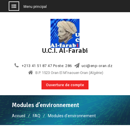
Menu principal
Aller
au
contenu
U.C.I. Al-Farabi
+213 41 51 87 47 Poste: 286
uci@enp-oran.dz
B.P. 1523 Oran El M'naouer-Oran (Algérie)
Ouverture de compte
Modules d’environnement
Accueil
FAQ
Modules d’environnement