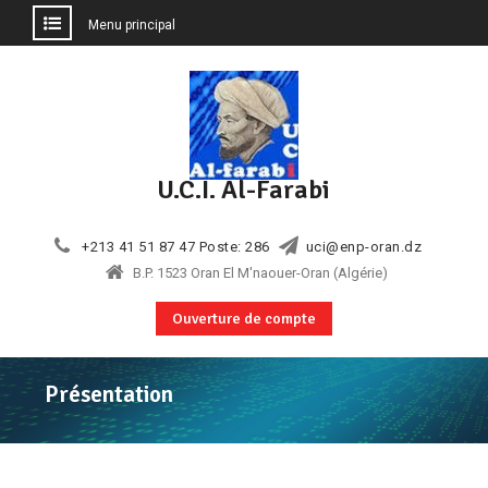
Menu principal
Aller
au
contenu
U.C.I. Al-Farabi
+213 41 51 87 47 Poste: 286
uci@enp-oran.dz
B.P. 1523 Oran El M'naouer-Oran (Algérie)
Ouverture de compte
Présentation