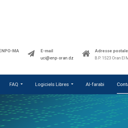
 l'ENPO-MA
E-mail
Adresse postale
uci@enp-oran.dz
B.P. 1523 Oran El 
FAQ
Logiciels Libres
Al-farabi
Cont
Accès Au Cluster Al-Farabi
Manipulation Des Fichiers
Modules D’environnement
Géométrie (CAO) Et Génération De Maillage