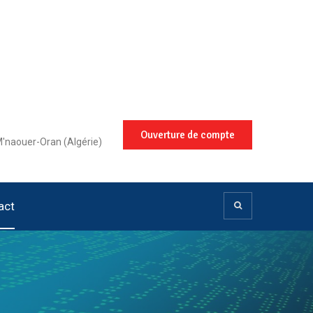
Ouverture de compte
M'naouer-Oran (Algérie)
act