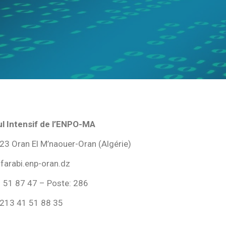
ul Intensif de l’ENPO-MA
523 Oran El M’naouer-Oran (Algérie)
-farabi.enp-oran.dz
1 51 87 47 – Poste: 286
+213 41 51 88 35