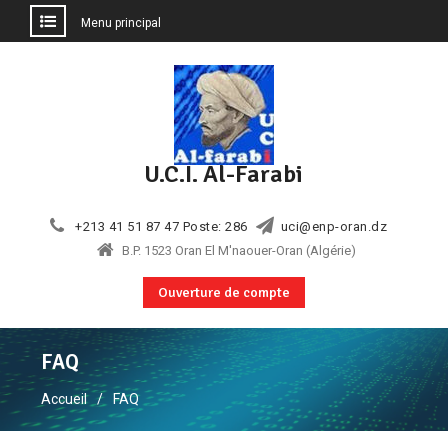
Menu principal
Aller
au
contenu
U.C.I. Al-Farabi
+213 41 51 87 47 Poste: 286
uci@enp-oran.dz
B.P. 1523 Oran El M'naouer-Oran (Algérie)
Ouverture de compte
FAQ
Accueil
FAQ